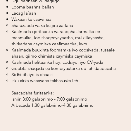
Ugu badnaan 20 daqiiqo
Looma baahna ballan
Lacag la'aan
Waxaan ku caawinaa:
Sharaxaada waxa ku jira xarfaha
Kaalmada qoritaanka waraaqaha Jarmalka ee
maamulka, loo shaqeeyayaasha, mulkiilayaasha,
shirkadaha caymiska caafimaadka, iwm.
Kaalmada buuxinta foomamka iyo codsiyada, tusaale
ahaan, qiimo dhimista caymiska caymiska
Kaalmada helitaanka hoy, codsiyo, iyo CV-yada
Goobta shaqada ee kombiyuutarka oo leh daabacaha
Xidhiidh iyo is dhaafsi
Isku xirka waaxyaha takhasuska leh
Saacadaha furitaanka:
Isniin 3:00 galabnimo - 7:00 galabnimo
Arbacada 1:30 galabnimo-4:30 galabnimo