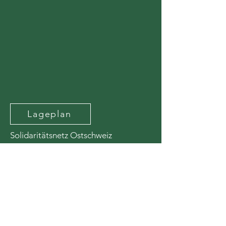
Lageplan
Solidaritätsnetz Ostschweiz
Tschudistrasse 21
9000 St.Gallen
+41 71 220 17 45
admin@solidaritaetsnetz.ch
Telefonische Erreichbarkeit*