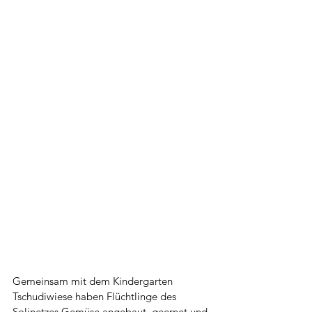
Gemeinsam mit dem Kindergarten 
Tschudiwiese haben Flüchtlinge des 
Solinetzes Gemüse angebaut, geernet und 