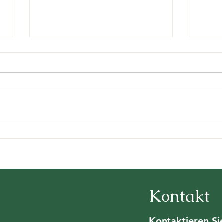
Keine Zahl ist wichtiger als
Rück
Menschenwürde: Nein zur
Mitg
SVP-Chaos-Initiative
202
Kontakt
Kontaktieren Si