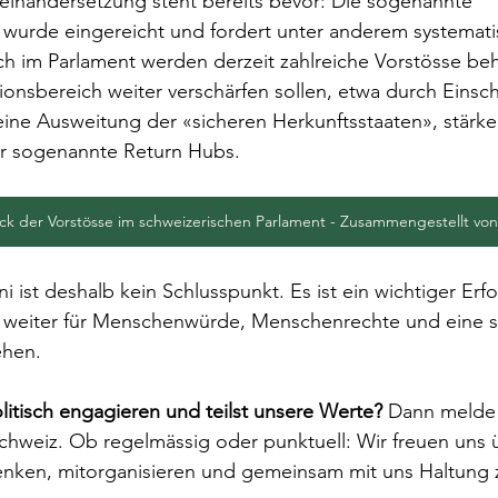
einandersetzung steht bereits bevor: Die sogenannte 
e wurde eingereicht und fordert unter anderem systemati
h im Parlament werden derzeit zahlreiche Vorstösse beh
ionsbereich weiter verschärfen sollen, etwa durch Eins
ine Ausweitung der «sicheren Herkunftsstaaten», stärke
r sogenannte Return Hubs.
ck der Vorstösse im schweizerischen Parlament - Zusammengestellt vo
 ist deshalb kein Schlusspunkt. Es ist ein wichtiger Erf
, weiter für Menschenwürde, Menschenrechte und eine so
ehen.
itisch engagieren und teilst unsere Werte?
 Dann melde
schweiz. Ob regelmässig oder punktuell: Wir freuen uns 
nken, mitorganisieren und gemeinsam mit uns Haltung 