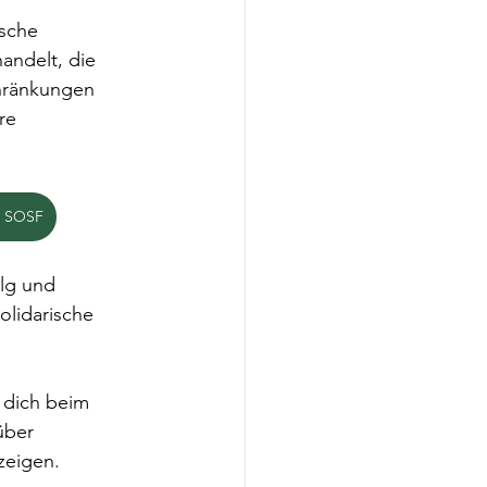
sche 
andelt, die 
chränkungen 
re 
n SOSF
olg und 
lidarische 
 dich beim 
über 
zeigen.