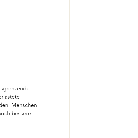
ausgrenzende 
rlastete 
erden. Menschen 
noch bessere 