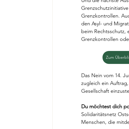
Und die nächste Aus
Grenzschutzinitiativ
Grenzkontrollen. Auc
den Asyl- und Migrat
beim Rechtsschutz, e
Grenzkontrollen ode
Zum Überbli
Das Nein vom 14. Juni
zugleich ein Auftrag
Gesellschaft einzust
Du möchtest dich pol
Solidaritätsnetz Ost
Menschen, die mitde