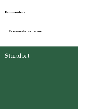
Kommentare
Kommentar verfassen...
Erleichtert – aber nicht
Keine Zahl ist w
beruhigt
als Menschenw
Nein zur SVP-
Initiative
Standort